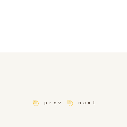
ｐｒｅｖ
ｎｅｘｔ