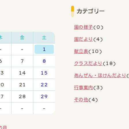
カテゴリー
園の様子
(0)
木
金
土
園だより
(4)
-
-
1
献立表
(10)
6
7
8
クラスだより
(18)
13
14
15
あんぜん・ほけんだより
20
21
22
行事案内
(3)
27
28
29
その他
(4)
-
-
-
の月