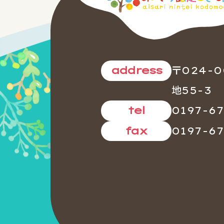
〒024-
address
地55-3
0197-67
tel
0197-67
fax