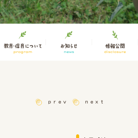
ｐｒｅｖ
ｎｅｘｔ