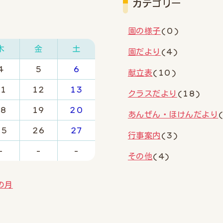
カテゴリー
園の様子
(0)
木
金
土
園だより
(4)
4
5
6
献立表
(10)
11
12
13
クラスだより
(18)
18
19
20
あんぜん・ほけんだより
25
26
27
行事案内
(3)
-
-
-
その他
(4)
の月